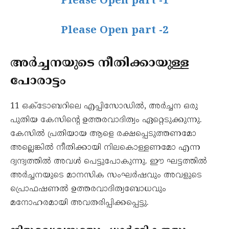
Please Open part -1
Please Open part -2
അർച്ചനയുടെ നീതിക്കായുള്ള
പോരാട്ടം
11 ഒക്‌ടോബറിലെ എപ്പിസോഡിൽ, അർച്ചന ഒരു
പുതിയ കേസിന്റെ ഉത്തരവാദിത്വം ഏറ്റെടുക്കുന്നു.
കേസിൽ പ്രതിയായ ആളെ രക്ഷപ്പെടുത്തണമോ
അല്ലെങ്കിൽ നീതിക്കായി നിലകൊള്ളണമോ എന്ന
ദ്വന്ദ്വത്തിൽ അവൾ പെട്ടുപോകുന്നു. ഈ ഘട്ടത്തിൽ
അർച്ചനയുടെ മാനസിക സംഘർഷവും അവളുടെ
പ്രൊഫഷണൽ ഉത്തരവാദിത്വബോധവും
മനോഹരമായി അവതരിപ്പിക്കപ്പെട്ടു.