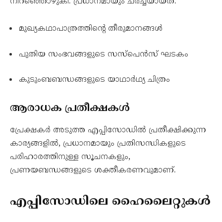
നിറഞ്ഞൊഴുകി. പ്രധാനമായും ചർച്ചയായത്:
മുഖ്യകഥാപാത്രത്തിന്റെ തീരുമാനങ്ങൾ
പുതിയ സംഭവങ്ങളുടെ സസ്പെൻസ് ഘടകം
കുടുംബബന്ധങ്ങളുടെ യാഥാർഥ്യ ചിത്രം
ആരാധക പ്രതീക്ഷകൾ
പ്രേക്ഷകർ അടുത്ത എപ്പിസോഡിൽ പ്രതീക്ഷിക്കുന്ന
കാര്യങ്ങളിൽ, പ്രധാനമായും പ്രതിസന്ധികളുടെ
പരിഹാരത്തിനുള്ള സൂചനകളും,
പ്രണയബന്ധങ്ങളുടെ ശക്തീകരണവുമാണ്.
എപ്പിസോഡിലെ ഹൈലൈറ്റുകൾ