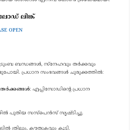
്പർശിയായ രംഗങ്ങൾ എന്നിവ കൊണ്ട് ശ്രദ്ധേയമായി.
ഡ് ലിങ്ക്
ASE OPEN
കുടുംബ ബന്ധങ്ങൾ, സ്നേഹവും തർക്കവും
കൊണ്ടുപോയി. പ്രധാന സംഭവങ്ങൾ ചുരുക്കത്തിൽ:
ള തർക്കങ്ങൾ
: എപ്പിസോഡിന്റെ പ്രധാന
ിൽ പുതിയ സസ്പെൻസ് സൃഷ്ടിച്ചു.
ിൽ ത്രില്ലും, കൗതുകവും കൂട്ടി.