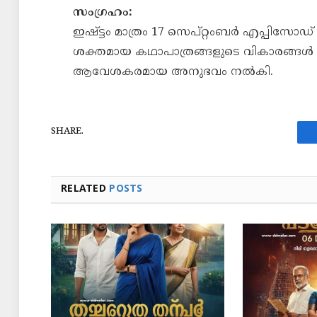
സംഗ്രഹം:
ഇഷ്ട്ടം മാത്രം 17 സെപ്റ്റംബർ എപ്പിസ
ശക്തമായ കഥാപാത്രങ്ങളുടെ വികാരങ്ങൾ എ
ആവേശകരമായ അനുഭവം നൽകി.
SHARE.
RELATED
POSTS