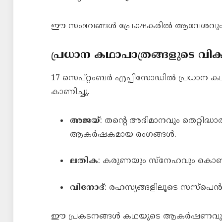
ഈ സംഭവങ്ങൾ പ്രേക്ഷകരിൽ ആവേശവും നിര
പ്രധാന കഥാപാത്രങ്ങളുടെ വി
17 സെപ്റ്റംബർ എപ്പിസോഡിൽ പ്രധാന കഥ
കാണിച്ചു.
അജയ്
: തന്റെ അഭിമാനവും തെറ്റിദ്ധാര
ആകർഷകമായ രംഗങ്ങൾ.
ലതിക
: കരുണയും സ്നേഹവും കൊണ്
വിനോദ്
: രഹസ്യങ്ങളിലൂടെ സസ്പെൻസ്
ഈ പ്രകടനങ്ങൾ കഥയുടെ ആകർഷണവും, 