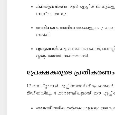
കഥാപ്രവാഹം
: മുൻ എപ്പിസോഡുകളുമായ
സസ്പെൻസും.
അഭിനയം
: അഭിനേതാക്കളുടെ പ്രക
നൽകി.
ദൃശ്യങ്ങൾ
: ക്യാമറ കോണുകൾ, ലൈറ്റ
ദൃശ്യപരമായി ശക്തമാക്കി.
പ്രേക്ഷകരുടെ പ്രതികരണം
17 സെപ്റ്റംബർ എപ്പിസോഡിന് പ്രേക്ഷക
മീഡിയയിലും ഫോറങ്ങളിലുമായി ഈ എപ്പിസോ
അജയ്-ലതിക തർക്കം ഏറ്റവും ശ്രദ്ധേ