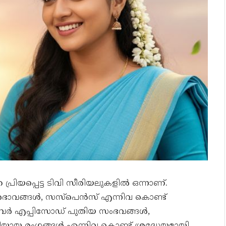
പ്രിയപ്പെട്ട ടിവി സീരിയലുകളിൽ ഒന്നാണ്.
ഭാവങ്ങൾ, സസ്പെൻസ് എന്നിവ കൊണ്ട്
്റംബർ എപ്പിസോഡ് പുതിയ സംഭവങ്ങൾ,