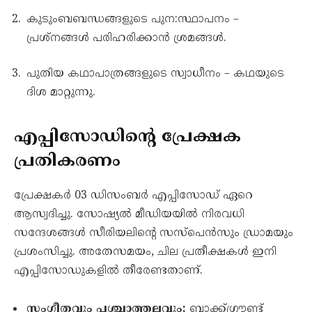
കുടുംബബന്ധങ്ങളുടെ പുന:സ്ഥാപനം –
പ്രശ്നങ്ങൾ പരിഹരിക്കാൻ ശ്രമങ്ങൾ.
പുതിയ കഥാപാത്രങ്ങളുടെ സ്വാധീനം – കഥയുടെ
ദിശ മാറ്റുന്നു.
എപ്പിസോഡിന്റെ പ്രേക്ഷക
പ്രതികരണം
പ്രേക്ഷകർ 03 ഡിസംബർ എപ്പിസോഡ് ഏറെ
ആസ്വദിച്ചു. സോഷ്യൽ മീഡിയയിൽ നിരവധി
സന്ദേശങ്ങൾ സീരിയലിന്റെ സസ്പെൻസും ഡ്രാമയും
പ്രശംസിച്ചു. അതേസമയം, ചില പ്രതീക്ഷകൾ ഇനി
എപ്പിസോഡുകളിൽ തീരേണ്ടതാണ്.
സംഗീതവും പശ്ചാത്തലവും:
ബാക്ക്ഗ്രൗണ്ട്