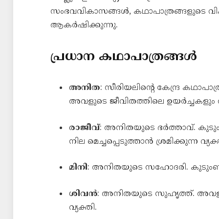
സംഭവവികാസങ്ങൾ, കഥാപാത്രങ്ങളുടെ വി
ആകർഷിക്കുന്നു.
പ്രധാന കഥാപാത്രങ്ങൾ
അനിത
: സീരിയലിന്റെ കേന്ദ്ര കഥാപ
അവളുടെ ജീവിതത്തിലെ ഉയർച്ചകളു
രാജീവ്
: അനിതയുടെ ഭർത്താവ്. കുട
നില മെച്ചപ്പെടുത്താൻ ശ്രമിക്കുന്ന വ്യക്
മിനി
: അനിതയുടെ സഹോദരി. കുടുംബത്
ശിവൻ
: അനിതയുടെ സുഹൃത്ത്. അവളു
വ്യക്തി.