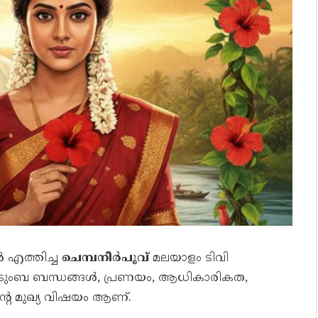
ൽ എത്തിച്ച
ചെമ്പനീർപൂവ്
മലയാളം ടിവി
. കുടുംബ ബന്ധങ്ങൾ, പ്രണയം, ആധികാരികത,
റെ മുഖ്യ വിഷയം ആണ്.