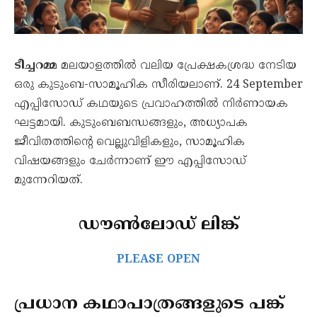
ടീച്ചറമ്മ
മലയാളത്തിൽ വലിയ പ്രേക്ഷകശ്രദ്ധ നേടിയ
ഒരു കുടുംബ-സാമൂഹിക സീരിയലാണ്. 24 September
എപ്പിസോഡ് കഥയുടെ പ്രവാഹത്തിൽ നിർണായക
ഘട്ടമായി. കുടുംബബന്ധങ്ങളും, അധ്യാപക
ജീവിതത്തിന്റെ വെല്ലുവിളികളും, സാമൂഹിക
വിഷയങ്ങളും ചേർന്നാണ് ഈ എപ്പിസോഡ്
മുന്നേറിയത്.
ഡൗൺലോഡ് ലിങ്ക്
PLEASE OPEN
പ്രധാന കഥാപാത്രങ്ങളുടെ പങ്ക്