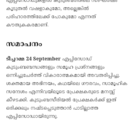
എപ്പിസോഡുകളിൽ കുടുംബത്തിലെ സംഘർഷം
കൂടുതൽ വഷളാകുമോ, അല്ലെങ്കിൽ
പരിഹാരത്തിലേക്ക് പോകുമോ എന്നത്
കൗതുകകരമാണ്.
സമാപനം
ടീച്ചറമ്മ 24 September
എപ്പിസോഡ്
കുടുംബബന്ധങ്ങളും സമൂഹ പ്രശ്നങ്ങളും
ഒന്നിച്ചുചേർത്ത് വികാരാത്മകമായി അവതരിപ്പിച്ചു.
ശക്തമായ അഭിനയം, കഥയിലെ ഗൗരവം, സാമൂഹിക
സന്ദേശം എന്നിവയിലൂടെ പ്രേക്ഷകരുടെ മനസ്സ്
കീഴടക്കി. കുടുംബസീരിയൽ പ്രേക്ഷകർക്ക് ഇത്
ഒരിക്കലും നഷ്ടപ്പെടുത്താൻ പാടില്ലാത്ത
എപ്പിസോഡായിരുന്നു.