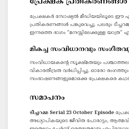
പ്രേക്ഷക പ്രതികരണങ്ങൾ
പ്രേക്ഷകർ സോഷ്യൽ മീഡിയയിലൂടെ ഈ എപ്
പ്രതികരണങ്ങൾ പങ്കുവെച്ചു. പലരും ടീച്ച
ഇന്നത്തെ ഭാഗം “മനസ്സിലേക്കുള്ള യാത്ര” എ
മികച്ച സംവിധാനവും സംഗീതവ
സംവിധായകന്റെ സൂക്ഷ്മതയും പശ്ചാത്തലസ
വികാരതീവ്രത വർധിപ്പിച്ചു. ഓരോ രംഗത്ത
സംഭാഷണങ്ങളുമൊക്കെ പ്രേക്ഷകരെ കഥയി
സമാപനം
ടീച്ചറമ്മ Serial 23 October Episode
പ്രേക
അധ്യാപികയുടെ ജീവിത പോരാട്ടം, ആത്മവിശ
ഇതെല്ലാം ചേർന്ന് ഒരത്ഭുതമായ എപ്പിസോഡാ