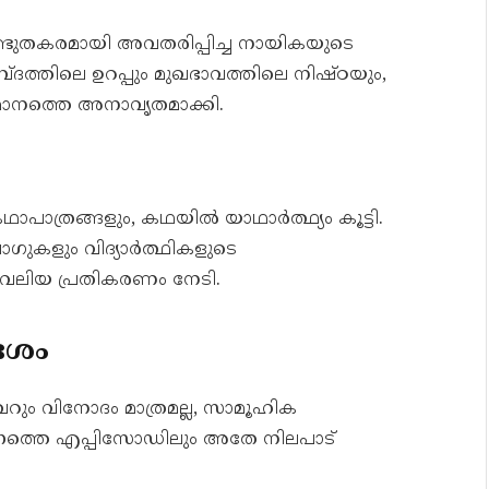
്ഭുതകരമായി അവതരിപ്പിച്ച നായികയുടെ
്ദത്തിലെ ഉറപ്പും മുഖഭാവത്തിലെ നിഷ്ഠയും,
ാനത്തെ അനാവൃതമാക്കി.
പാത്രങ്ങളും, കഥയിൽ യാഥാർത്ഥ്യം കൂട്ടി.
ലോഗുകളും വിദ്യാർത്ഥികളുടെ
 വലിയ പ്രതികരണം നേടി.
േശം
വെറും വിനോദം മാത്രമല്ല, സാമൂഹിക
ന്നത്തെ എപ്പിസോഡിലും അതേ നിലപാട്