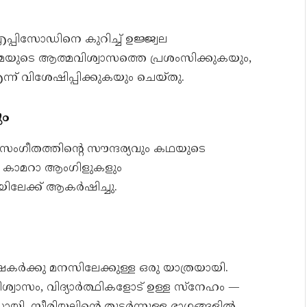
പിസോഡിനെ കുറിച്ച് ഉജ്ജ്വല
റമ്മയുടെ ആത്മവിശ്വാസത്തെ പ്രശംസിക്കുകയും,
ന്ന് വിശേഷിപ്പിക്കുകയും ചെയ്തു.
ും
ംഗീതത്തിന്റെ സൗന്ദര്യവും കഥയുടെ
ും കാമറാ ആംഗിളുകളും
ലേക്ക് ആകർഷിച്ചു.
്ഷകർക്കു മനസിലേക്കുള്ള ഒരു യാത്രയായി.
്വാസം, വിദ്യാർത്ഥികളോട് ഉള്ള സ്നേഹം —
യി. സീരിയലിന്റെ തുടർന്നുള്ള ഭാഗങ്ങളിൽ