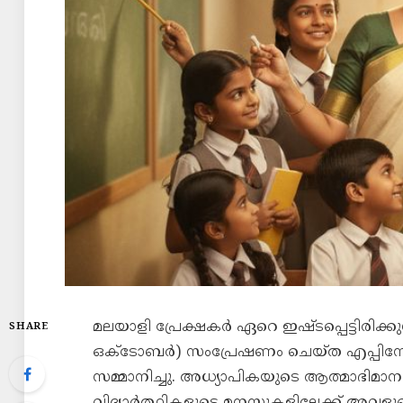
മലയാളി പ്രേക്ഷകർ ഏറെ ഇഷ്ടപ്പെട്ടിരിക്കു
SHARE
ഒക്ടോബർ) സംപ്രേഷണം ചെയ്ത എപ്പിസ
സമ്മാനിച്ചു. അധ്യാപികയുടെ ആത്മാഭിമ