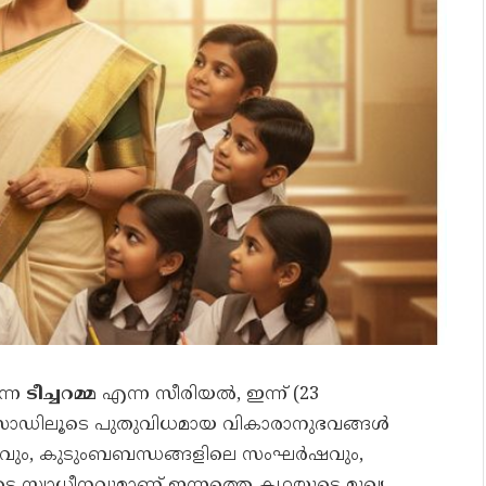
ന്ന
ടീച്ചറമ്മ
എന്ന സീരിയൽ, ഇന്ന് (23
ോഡിലൂടെ പുതുവിധമായ വികാരാനുഭവങ്ങൾ
ാനവും, കുടുംബബന്ധങ്ങളിലെ സംഘർഷവും,