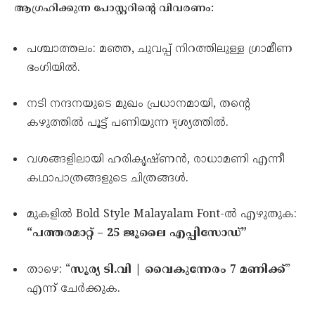
ആഗ്രഹിക്കുന്ന പോസ്റ്ററിന്റെ വിവരണം:
പശ്ചാത്തലം: മഞ്ഞ, ചുവപ്പ് നിറത്തിലുള്ള ഗ്രാമീണ
ഭംഗിയിൽ.
നടി നന്ദനയുടെ മുഖം പ്രധാനമായി, തന്റെ
കഴുത്തിൽ പൂട്ട് പണിയുന്ന দৃശ്യത്തിൽ.
വശങ്ങളിലായി ഹരികൃഷ്ണൻ, രാധാമണി എന്നീ
കഥാപാത്രങ്ങളുടെ ചിത്രങ്ങൾ.
മുകളിൽ Bold Style Malayalam Font-ൽ എഴുതുക:
“പത്തരമാറ്റ് – 25 ജൂലൈ എപ്പിസോഡ്”
താഴെ: “
സൂര്യ ടി.വി | വൈകുന്നേരം 7 മണിക്ക്
”
എന്ന് ചേർക്കുക.