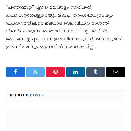
“പത്തരമാറ്റ്” എന്ന മലയാളം സീരിയൽ,
കഥാപാത്രങ്ങളുടെയും മികച്ച തിരക്കഥയുടെയും
പ്രകടനത്തിലൂടെ മലയാള ടെലിവിഷൻ രംഗത്ത്
നിലനിൽക്കുന്ന ശക്തമായ സാന്നിധ്യമാണ്. 25
ജൂലൈ എപ്പിസോഡ് ഈ നിലപാടുകൾക്ക് കൂടുതൽ
പ്രൗഢിയേകും എന്നതിൽ സംശയംയില്ല.
Facebook
Twitter
Pinterest
LinkedIn
Tumblr
Email
RELATED
POSTS