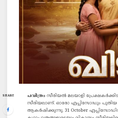
പവിത്രം
സീരിയൽ മലയാളി പ്രേക്ഷകർക്ക
SHARE
സീരിയലാണ്. ഓരോ എപ്പിസോഡും പുതിയ 
ആകർഷിക്കുന്നു. 31 October എപ്പിസോഡ