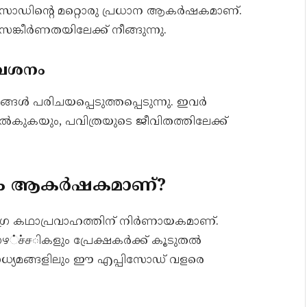
ോഡിന്റെ മറ്റൊരു പ്രധാന ആകർഷകമാണ്.
ങ്കീർണതയിലേക്ക് നീങ്ങുന്നു.
വേശനം
ൾ പരിചയപ്പെടുത്തപ്പെടുന്നു. ഇവർ
നൽകുകയും, പവിത്രയുടെ ജീവിതത്തിലേക്ക്
തോളം ആകർഷകമാണ്?
മഗ്ര കഥാപ്രവാഹത്തിന് നിർണായകമാണ്.
ഴ்ச்சികളും പ്രേക്ഷകർക്ക് കൂടുതൽ
്യമങ്ങളിലും ഈ എപ്പിസോഡ് വളരെ