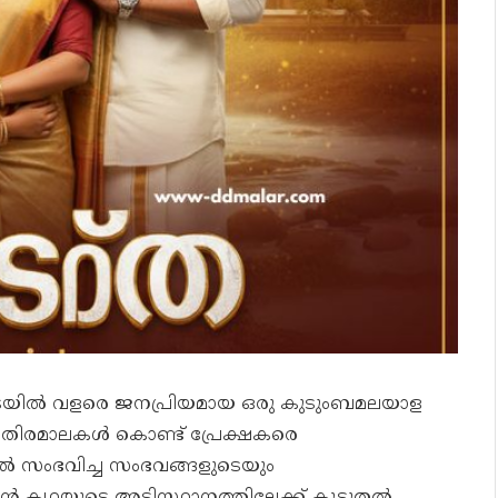
ിടയിൽ വളരെ ജനപ്രിയമായ ഒരു കുടുംബമലയാള
തിരമാലകൾ കൊണ്ട് പ്രേക്ഷകരെ
ിൽ സംഭവിച്ച സംഭവങ്ങളുടെയും