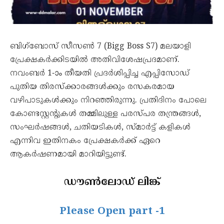
ബിഗ്‌ബോസ് സീസൺ 7 (Bigg Boss S7) മലയാളി
പ്രേക്ഷകർക്കിടയിൽ അതിവിശേഷപ്രദമാണ്.
നവംബർ 1-ാം തീയതി പ്രദർശിപ്പിച്ച എപ്പിസോഡ്
പുതിയ തിരസ്ക്കാരങ്ങൾക്കും രസകരമായ
വഴിപാടുകൾക്കും നിറഞ്ഞിരുന്നു. പ്രതിദിനം പോലെ
കോണ്ടസ്റ്റന്റുകൾ തമ്മിലുള്ള പരസ്പര തന്ത്രങ്ങൾ,
സംഘർഷങ്ങൾ, ചതിയടികൾ, സ്മാർട്ട് കളികൾ
എന്നിവ ഇതിനകം പ്രേക്ഷകർക്ക് ഏറെ
ആകർഷണമായി മാറിയിട്ടുണ്ട്.
ഡൗൺലോഡ് ലിങ്ക്
Please Open part -1