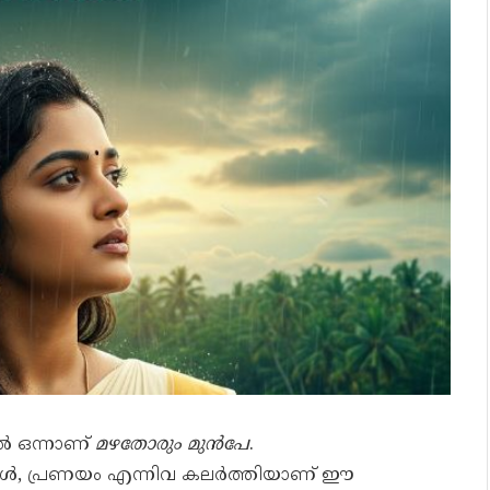
ൽ ഒന്നാണ്
മഴതോരും മുൻപേ
.
്ങൾ, പ്രണയം എന്നിവ കലർത്തിയാണ് ഈ