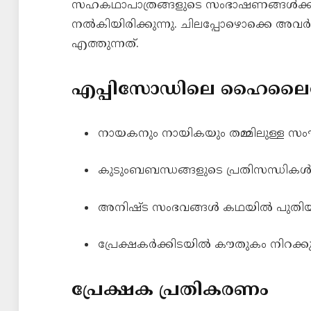
സഹകഥാപാത്രങ്ങളുടെ സംഭാഷണങ്ങൾക്കും
നൽകിയിരിക്കുന്നു. ചിലപ്പോഴൊക്കെ അവർ 
എത്തുന്നത്.
എപ്പിസോഡിലെ ഹൈലൈറ
നായകനും നായികയും തമ്മിലുള്ള സം
കുടുംബബന്ധങ്ങളുടെ പ്രതിസന്ധികൾ
അനിഷ്ട സംഭവങ്ങൾ കഥയിൽ പുതിയ വ
പ്രേക്ഷകർക്കിടയിൽ കൗതുകം നിറക്
പ്രേക്ഷക പ്രതികരണം