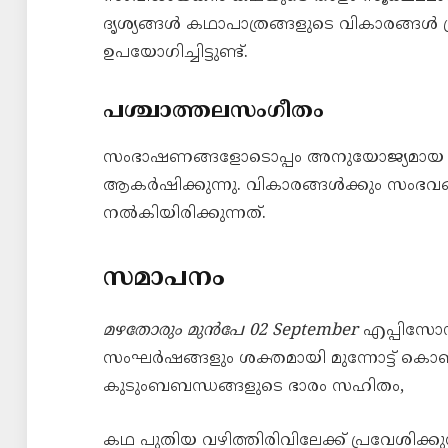
ദൃശ്യങ്ങൾ കഥാപാത്രങ്ങളുടെ വികാരങ്ങൾ പ്
ഉപയോഗിച്ചിട്ടുണ്ട്.
പശ്ചാത്തലസംഗീതം
സംഭാഷണങ്ങളോടൊപ്പം അനുയോജ്യമായ പ
ആകർഷിക്കുന്നു. വികാരങ്ങൾക്കും സംഭ
നൽകിയിരിക്കുന്നത്.
സമാപനം
മഴതോരും മുൻപേ 02 September
എപ്പിസോഡ
സംഘർഷങ്ങളും ശക്തമായി മുന്നോട്ട് കൊണ്ടുവന
കുടുംബബന്ധങ്ങളുടെ ഭാരം സഹിതം,
കഥ പുതിയ വഴിത്തിരിവിലേക്ക് പ്രവേശിക്കുന്