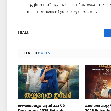
എപ്പിസോഡ്. പ്രേക്ഷകർക്ക് കൗതുകവും ആ
നയിക്കുന്നതാണ് ഇതിന്റെ വിജയവഴി.
SHARE.
RELATED
POSTS
മഴതോരും മുൻപേ 06
പത്തരമാറ്റ്
December 2025 Episode
2025 Episode