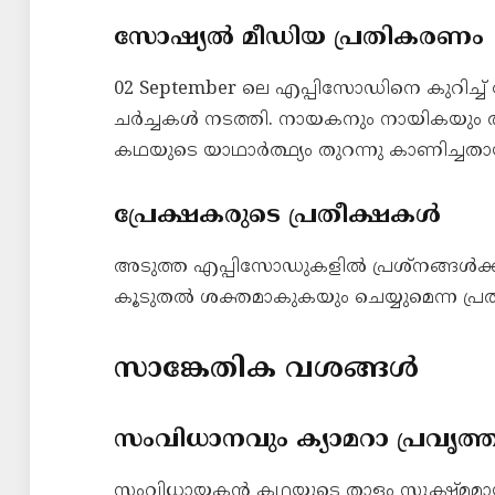
സോഷ്യൽ മീഡിയ പ്രതികരണം
02 September ലെ എപ്പിസോഡിനെ കുറിച്
ചർച്ചകൾ നടത്തി. നായകനും നായികയും ത
കഥയുടെ യാഥാർത്ഥ്യം തുറന്നു കാണിച്ചതായ
പ്രേക്ഷകരുടെ പ്രതീക്ഷകൾ
അടുത്ത എപ്പിസോഡുകളിൽ പ്രശ്നങ്ങൾക
കൂടുതൽ ശക്തമാകുകയും ചെയ്യുമെന്ന പ്രത
സാങ്കേതിക വശങ്ങൾ
സംവിധാനവും ക്യാമറാ പ്രവൃത്ത
സംവിധായകൻ കഥയുടെ താളം സൂക്ഷ്മമായി ക