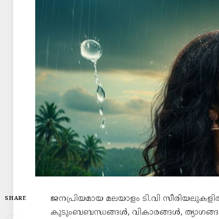
ജനപ്രിയമായ മലയാളം ടി.വി സീരിയലുകളി
SHARE
കുടുംബബന്ധങ്ങൾ, വികാരങ്ങൾ, ത്യാഗങ