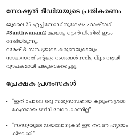
സോഷ്യൽ മീഡിയയുടെ പ്രതികരണം
ജൂലൈ 25 എപ്പിസോഡിനുശേഷം ഹാഷ്ടാഗ്
#Santhwanam2
മലയാള ട്രെൻഡിംഗിൽ ഇടം
നേടിയിരുന്നു.
രമേഷ് & സന്ധ്യയുടെ കരുണയുടെയും
സാഹസത്തിന്റെയും രംഗങ്ങൾ reels, clips ആയി
വ്യാപകമായി പങ്കുവെക്കപ്പെട്ടു.
പ്രേക്ഷക പ്രശംസകൾ
“ഇത് പോലെ ഒരു സത്യസന്ധമായ കുടുംബശ്രദ്ധ
കേന്ദ്രമായ serial വേറെ കാണില്ല”
“സന്ധ്യയുടെ ഡയലോഗുകൾ ഈ തവണ ഹൃദയം
കീഴടക്കി”