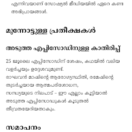
എന്നിവയാണ് സോഷ്യൽ മീഡിയയിൽ ഏറെ കണ്ട
അഭിപ്രായങ്ങൾ.
മുന്നോട്ടുള്ള പ്രതീക്ഷകൾ
അടുത്ത എപ്പിസോഡിനുള്ള കാതിരിപ്പ്
25 ജൂലൈ എപ്പിസോഡിന് ശേഷം, കഥയിൽ വലിയ
വളർച്ചയും ഉദ്ദേശവുമുണ്ട്.
രാഘവൻ മാഷിന്റെ ആരോഗ്യസ്ഥിതി, രമേഷിന്റെ
തുടർച്ചയായ ആത്മപരിശോധന,
സന്ധ്യയുടെ നിലപാട് – ഈ എല്ലാം കൂട്ടിയാൽ
അടുത്ത എപ്പിസോഡുകൾ കൂടുതൽ
തീവ്രതയേറിയതാകും.
സമാപനം