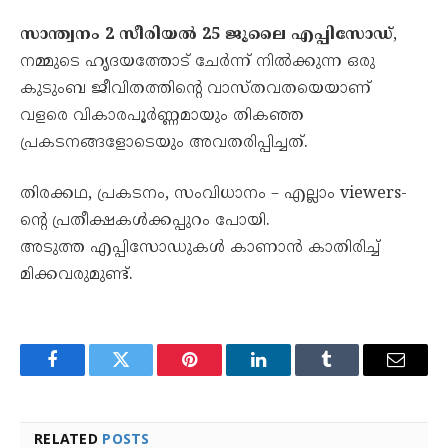
സാന്ത്വനം 2 സീരിയൽ 25 ജൂലൈ എപ്പിസോഡ്
,
നമ്മുടെ ഹൃദയത്തോട് ചേർന്ന് നിൽക്കുന്ന ഒരു
കുടുംബ ജീവിതത്തിന്റെ വാസ്തവതയെയാണ്
വളരെ വികാരപൂർണ്ണമായും തികഞ്ഞ
പ്രകടനങ്ങളോടെയും അവതരിപ്പിച്ചത്.
തിരക്കഥ, പ്രകടനം, സംവിധാനം – എല്ലാം viewers-
ന്റെ പ്രതീക്ഷകൾക്കപ്പുറം പോയി.
അടുത്ത എപ്പിസോഡുകൾ കാണാൻ കാതിരിച്ച്
മിക്കവരുമുണ്ട്.
Facebook
Twitter
Pinterest
LinkedIn
Tumblr
Email
RELATED
POSTS