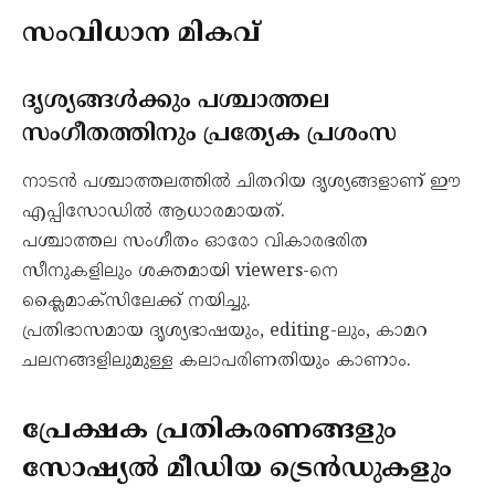
സംവിധാന മികവ്
ദൃശ്യങ്ങൾക്കും പശ്ചാത്തല
സംഗീതത്തിനും പ്രത്യേക പ്രശംസ
നാടൻ പശ്ചാത്തലത്തിൽ ചിതറിയ ദൃശ്യങ്ങളാണ് ഈ
എപ്പിസോഡിൽ ആധാരമായത്.
പശ്ചാത്തല സംഗീതം ഓരോ വികാരഭരിത
സീനുകളിലും ശക്തമായി viewers-നെ
ക്ലൈമാക്സിലേക്ക് നയിച്ചു.
പ്രതിഭാസമായ ദൃശ്യഭാഷയും, editing-ലും, കാമറ
ചലനങ്ങളിലുമുള്ള കലാപരിണതിയും കാണാം.
പ്രേക്ഷക പ്രതികരണങ്ങളും
സോഷ്യൽ മീഡിയ ട്രെൻഡുകളും