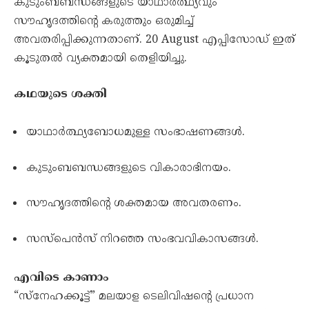
കുടുംബബന്ധങ്ങളുടെ യാഥാർത്ഥ്യവും
സൗഹൃദത്തിന്റെ കരുത്തും ഒരുമിച്ച്
അവതരിപ്പിക്കുന്നതാണ്. 20 August എപ്പിസോഡ് ഇത്
കൂടുതൽ വ്യക്തമായി തെളിയിച്ചു.
കഥയുടെ ശക്തി
യാഥാർത്ഥ്യബോധമുള്ള സംഭാഷണങ്ങൾ.
കുടുംബബന്ധങ്ങളുടെ വികാരാഭിനയം.
സൗഹൃദത്തിന്റെ ശക്തമായ അവതരണം.
സസ്പെൻസ് നിറഞ്ഞ സംഭവവികാസങ്ങൾ.
എവിടെ കാണാം
“സ്നേഹക്കൂട്ട്” മലയാള ടെലിവിഷന്റെ പ്രധാന