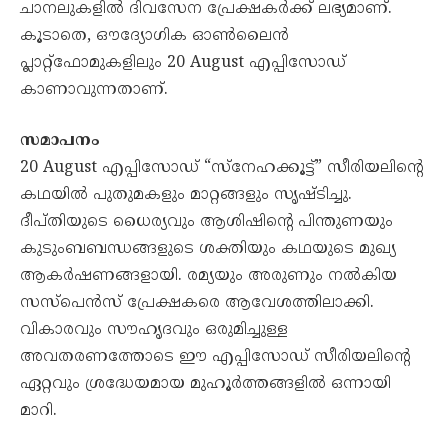
ചാനലുകളിൽ ദിവസേന പ്രേക്ഷകർക്ക് ലഭ്യമാണ്.
കൂടാതെ, ഔദ്യോഗിക ഓൺലൈൻ
പ്ലാറ്റ്‌ഫോമുകളിലും 20 August എപ്പിസോഡ്
കാണാവുന്നതാണ്.
സമാപനം
20 August എപ്പിസോഡ് “സ്നേഹക്കൂട്ട്” സീരിയലിന്റെ
കഥയിൽ പുതുമകളും മാറ്റങ്ങളും സൃഷ്ടിച്ചു.
ദീപ്തിയുടെ ധൈര്യവും ആശിഷിന്റെ പിന്തുണയും
കുടുംബബന്ധങ്ങളുടെ ശക്തിയും കഥയുടെ മുഖ്യ
ആകർഷണങ്ങളായി. രമ്യയും അരുണും നൽകിയ
സസ്പെൻസ് പ്രേക്ഷകരെ ആവേശത്തിലാക്കി.
വികാരവും സൗഹൃദവും ഒരുമിച്ചുള്ള
അവതരണത്തോടെ ഈ എപ്പിസോഡ് സീരിയലിന്റെ
ഏറ്റവും ശ്രദ്ധേയമായ മുഹൂർത്തങ്ങളിൽ ഒന്നായി
മാറി.